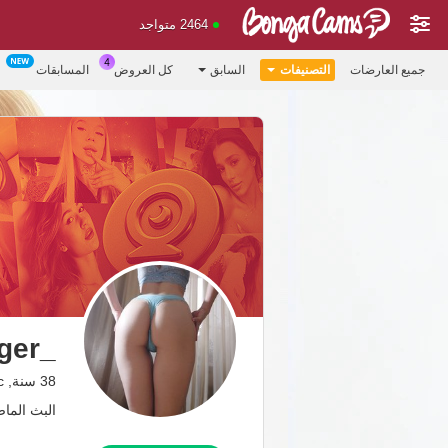
2464 متواجد
جميع العارضات
التصنيفات
السابق
كل العروض
المسابقات
_Toxic_Tiger_
38 سنة, Toxic
البث الماضي: 7 من