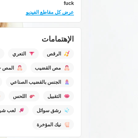
fuck
عرض كل مقاطع الفيديو
الإهتمامات
الرقص
التعري
مص القضيب
المص ح
الجنس بالقضيب الصناعي
التقبيل
اللحس
رشق سوائل
لعب شر
نيك المؤخرة