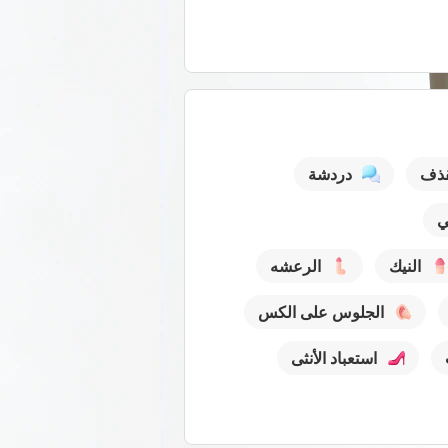
قذف
دردشة
ي
النيك
الرعشه
الجلوس على الكس
استعباد الأنثى