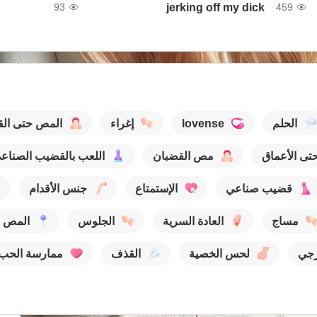
jerking off my dick
93
459
الحلم
lovense
إغراء
المص حتى ال
تى الأعماق
مص القضبان
اللعب بالقضيب الصناع
قضيب صناعي
الإستمتاع
جنس الأقدام
مساج
العادة السرية
الجلوس
المص
جي
لحس الخصية
القذف
ممارسة الحب