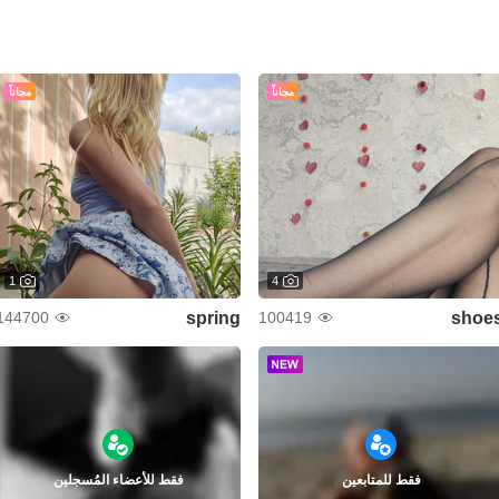
مجاناً
مجاناً
1
4
spring
shoe
144700
100419
فقط للمتابعين
فقط للأعضاء المُسجلين