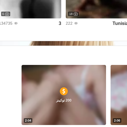
6
18
3
Tunisi
134735
222
200 توكينز
2:04
2:06