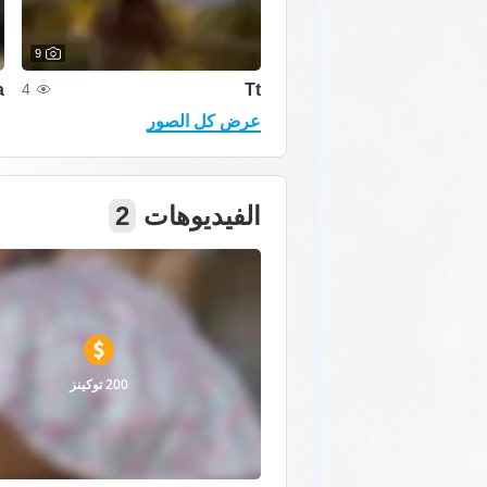
9
a
Tt
4
عرض كل الصور
الفيديوهات
2
200 توكينز