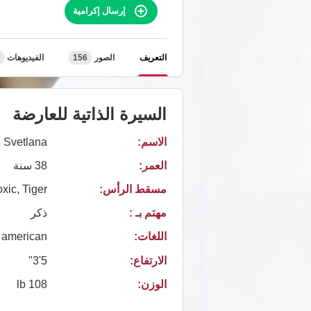
إرسال إكرامية
التعريف
الصور
156
الفيديوهات
السيرة الذاتية للعارضة
الاسم:
Svetlana
العمر:
38 سنة
مسقط الرأس:
oxic, Tiger
مهتم بـ :
ذكر
اللغات:
american
الارتفاع:
5'3"
الوزن:
108 lb