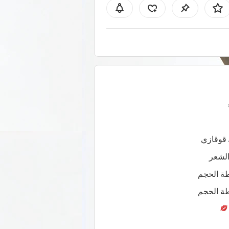
 قوقازي
لشعر
ة الحجم
ة الحجم