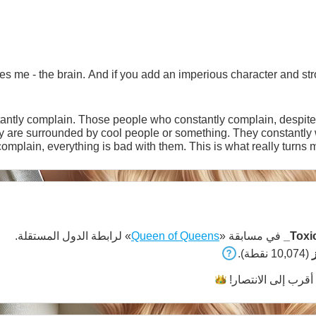
s me - the brain. And if you add an imperious character and strong 
antly complain. Those people who constantly complain, despite t
hey are surrounded by cool people or something. They constantl
complain, everything is bad with them. This is what really turns
people, unfortunately. Yes, i
_Toxi
في مسابقة «
Queen of Queens
» لرابطة الدول المستقلة.
(10,074 نقطة).
أقرب إلى
الانتصار!