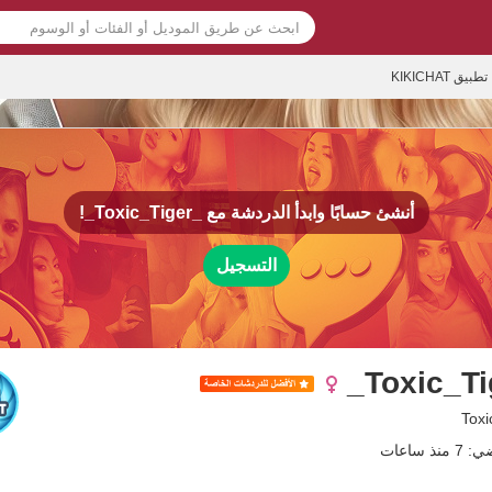
تطبيق KIKICHAT
أنشئ حسابًا وابدأ الدردشة مع
_Toxic_Tiger_!
التسجيل
ذ ساعات