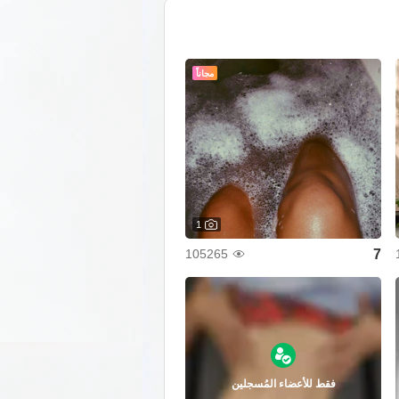
مجاناً
1
7
105265
فقط للأعضاء المُسجلين