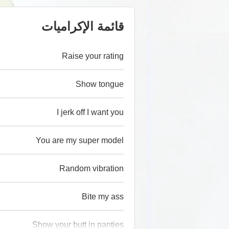
قائمة الإكراميات
Raise your rating
Show tongue
I jerk off I want you
You are my super model
Random vibration
Bite my ass
Show your butt in panties