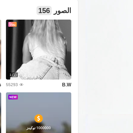
الصور
156
مجاناً
1
s
B.W
55293
1000000 توكينز